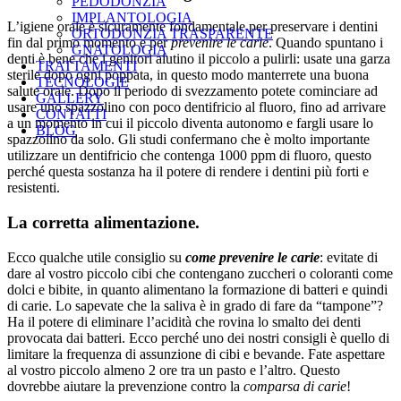
PEDODONZIA
IMPLANTOLOGIA
L’igiene orale è sicuramente fondamentale per preservare i dentini
ORTODONZIA TRASPARENTE
fin dal primo momento e per
prevenire le carie
. Quando spuntano i
GNATOLOGIA
denti è bene che i genitori aiutino il piccolo a pulirli: usate una garza
TRATTAMENTI
sterile dopo ogni poppata, in questo modo manterrete una buona
TECNOLOGIE
salute orale. Dopo il periodo di svezzamento potete cominciare ad
GALLERY
usare uno spazzolino con poco dentifricio al fluoro, fino ad arrivare
CONTATTI
a un momento in cui il piccolo diventa autonomo e fargli usare lo
BLOG
spazzolino da solo. Gli studi confermano che è molto importante
utilizzare un dentifricio che contenga 1000 ppm di fluoro, questo
perché questa sostanza ha il potere di rendere i dentini più forti e
resistenti.
La corretta alimentazione.
Ecco qualche utile consiglio su
come prevenire le carie
: evitate di
dare al vostro piccolo cibi che contengano zuccheri o coloranti come
dolci e bibite, in quanto alimentano la formazione di batteri e quindi
di carie. Lo sapevate che la saliva è in grado di fare da “tampone”?
Ha il potere di eliminare l’acidità che rovina lo smalto dei denti
provocata dai batteri. Ecco perché uno dei nostri consigli è quello di
limitare la frequenza di assunzione di cibi e bevande. Fate aspettare
al vostro piccolo almeno 2 ore tra un pasto e l’altro. Questo
dovrebbe aiutare la prevenzione contro la
comparsa di carie
!