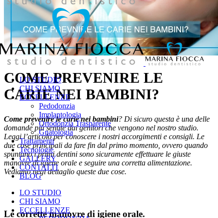
COME PREVENIRE LE
LO STUDIO
CHI SIAMO
CARIE NEI BAMBINI?
ECCELLENZE
Pedodonzia
Implantologia
Come prevenire le carie nei bambini
? Di sicuro questa è una delle
Ortodonzia Trasparente
domande più sentite dai genitori che vengono nel nostro studio.
Gnatologia
Leggi l’articolo per conoscere i nostri accorgimenti e consigli. Le
Trattamenti
due cose principali da fare fin dal primo momento, ovvero quando
Tecnologie
spuntano i primi dentini sono sicuramente effettuare le giuste
GALLERY
manovre di igiene orale e seguire una corretta alimentazione.
CONTATTI
Vediamo negl dettaglio queste due cose.
BLOG
LO STUDIO
CHI SIAMO
ECCELLENZE
Le corrette manovre di igiene orale.