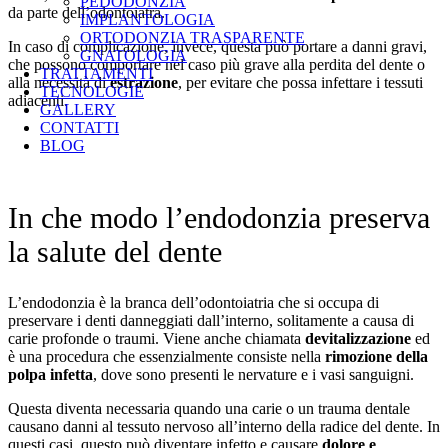
PEDODONZIA
da parte dell’odontoiatra.
IMPLANTOLOGIA
ORTODONZIA TRASPARENTE
In caso di complicazione, invece, questa può portare a danni gravi,
GNATOLOGIA
che possono comportare nel caso più grave alla perdita del dente o
TRATTAMENTI
alla necessità di
estrazione
, per evitare che possa infettare i tessuti
TECNOLOGIE
adiacenti.
GALLERY
CONTATTI
BLOG
In che modo l’endodonzia preserva
la salute del dente
L’endodonzia è la branca dell’odontoiatria che si occupa di
preservare i denti danneggiati dall’interno, solitamente a causa di
carie profonde o traumi. Viene anche chiamata
devitalizzazione
ed
è una procedura che essenzialmente consiste nella
rimozione della
polpa infetta
, dove sono presenti le nervature e i vasi sanguigni.
Questa diventa necessaria quando una carie o un trauma dentale
causano danni al tessuto nervoso all’interno della radice del dente. In
questi casi, questo può diventare infetto e causare
dolore e