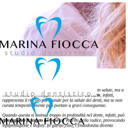
039 957858
L’
igiene orale
è fondamentale per mantenere i denti in salute, ma a
volte non basta a proteggerli completamente.
La carie
, infatti,
rappresenta il rischio più grande per la salute dei denti, ma se non
curata tempestivamente può portare a gravi conseguenze.
Quando questa si insinua troppo in profondità nel dente, infatti, può
danneggiare il tessuto nervoso
all’interno della radice, provocando
infiammazione e dolore. In questo caso, l’endodonzia diventa