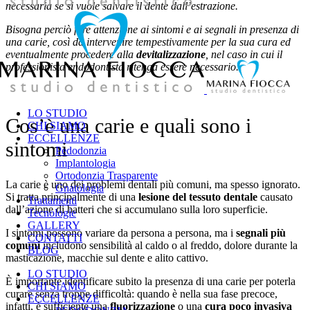
necessaria se si vuole salvare il dente dall’estrazione.
Bisogna perciò fare attenzione ai sintomi e ai segnali in presenza di
una carie, così da intervenire tempestivamente per la sua cura ed
eventualmente procedere alla
devitalizzazione
, nel caso in cui il
professionista endodontista ritenga essere necessario.
LO STUDIO
Cos’è una carie e quali sono i
CHI SIAMO
ECCELLENZE
sintomi
Pedodonzia
Implantologia
Ortodonzia Trasparente
La carie è uno dei problemi dentali più comuni, ma spesso ignorato.
Gnatologia
Si tratta principalmente di una
lesione del tessuto dentale
causato
Trattamenti
dall’azione di batteri che si accumulano sulla loro superficie.
Tecnologie
GALLERY
I sintomi possono variare da persona a persona, ma i
segnali più
CONTATTI
comuni
includono sensibilità al caldo o al freddo, dolore durante la
BLOG
masticazione, macchie sul dente e alito cattivo.
LO STUDIO
È importante identificare subito la presenza di una carie per poterla
CHI SIAMO
curare senza troppe difficoltà: quando è nella sua fase precoce,
ECCELLENZE
infatti, è sufficiente una
fluorizzazione
o una
cura poco invasiva