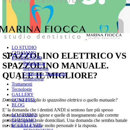
LO STUDIO
CHI SIAMO
SPAZZOLINO ELETTRICO VS
ECCELLENZE
SPAZZOLINO MANUALE.
Pedodonzia
Implantologia
QUALE IL MIGLIORE?
Ortodonzia Trasparente
Gnatologia
Trattamenti
Tecnologie
GALLERY
CONTATTI
Dottore, ma è meglio lo spazzolino elettrico o quello manuale?
BLOG
E’ la domanda che i dentisti ANDI si sentono fare più spesso
LO STUDIO
durante le sedute di igiene e quelle di insegnamento alle corrette
CHI SIAMO
pratiche di igiene orale domiciliari. Una domanda che sembra banale
ECCELLENZE
ma che non lo è, come molto personale è la risposta.