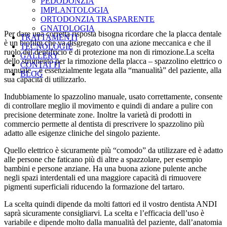
PEDODONZIA
IMPLANTOLOGIA
ORTODONZIA TRASPARENTE
GNATOLOGIA
Per dare una corretta risposta bisogna ricordare che la placca dentale
TRATTAMENTI
è un biofilm che va disgregato con una azione meccanica e che il
TECNOLOGIE
ruolo del dentifricio è di protezione ma non di rimozione.La scelta
GALLERY
dello strumento per la rimozione della placca – spazzolino elettrico o
CONTATTI
manuale – è essenzialmente legata alla “manualità” del paziente, alla
BLOG
sua capacità di utilizzarlo.
Indubbiamente lo spazzolino manuale, usato correttamente, consente
di controllare meglio il movimento e quindi di andare a pulire con
precisione determinate zone. Inoltre la varietà di prodotti in
commercio permette al dentista di prescrivere lo spazzolino più
adatto alle esigenze cliniche del singolo paziente.
Quello elettrico è sicuramente più “comodo” da utilizzare ed è adatto
alle persone che faticano più di altre a spazzolare, per esempio
bambini e persone anziane. Ha una buona azione pulente anche
negli spazi interdentali ed una maggiore capacità di rimuovere
pigmenti superficiali riducendo la formazione del tartaro.
La scelta quindi dipende da molti fattori ed il vostro dentista ANDI
saprà sicuramente consigliarvi. La scelta e l’efficacia dell’uso è
variabile e dipende molto dalla manualità del paziente, dall’anatomia