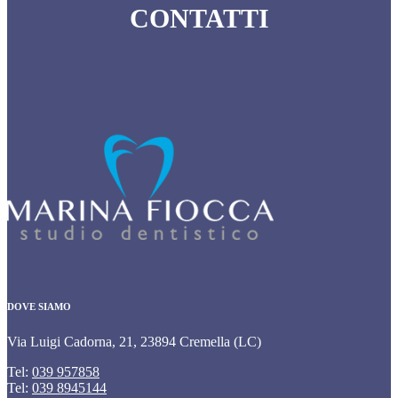
CONTATTI
DOVE SIAMO
Via Luigi Cadorna, 21, 23894 Cremella (LC)
Tel:
039 957858
Tel:
039 8945144