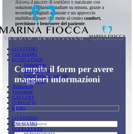
Ritrova il piacere di sorridere e masticare con
soluzioni implantari studiate su misura, grazie a
tecnologie digitali avanzate e un approccio
multidisciplinare che mette al centro
comfort,
precisione e benessere del paziente
.
LO STUDIO
CHI SIAMO
ECCELLENZE
Pedodonzia
Compila il form per avere
Implantologia
Ortodonzia Trasparente
maggiori informazioni
Gnatologia
Trattamenti
Tecnologie
GALLERY
CONTATTI
BLOG
LO STUDIO
CHI SIAMO
ECCELLENZE