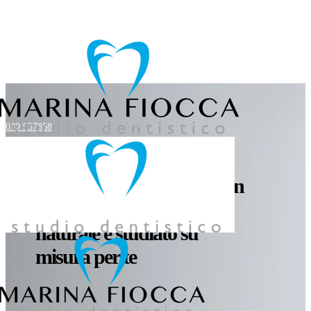
039 957858
Impianto Dentale a Cremella
DENTI MANCANTI? Un
nuovo sorriso stabile,
naturale e studiato su
misura per te