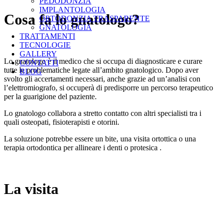
PEDODONZIA
IMPLANTOLOGIA
Cosa fa lo gnatologo?
ORTODONZIA TRASPARENTE
GNATOLOGIA
TRATTAMENTI
TECNOLOGIE
GALLERY
Lo gnatologo è il medico che si occupa di diagnosticare e curare
CONTATTI
tutte le problematiche legate all’ambito gnatologico. Dopo aver
BLOG
svolto gli accertamenti necessari, anche grazie ad un’analisi con
l’elettromiografo, si occuperà di predisporre un percorso terapeutico
per la guarigione del paziente.
Lo gnatologo collabora a stretto contatto con altri specialisti tra i
quali osteopati, fisioterapisti e otorini.
La soluzione potrebbe essere un bite, una visita ortottica o una
terapia ortodontica per allineare i denti o protesica .
La visita