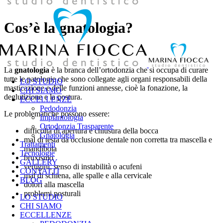
Cos’è la gnatologia?
La
gnatologia
è la branca dell’ortodonzia che si occupa di curare
tutte le patologie che sono collegate agli organi responsabili della
LO STUDIO
masticazione e delle funzioni annesse, cioè la fonazione, la
CHI SIAMO
deglutizione e la postura.
ECCELLENZE
Pedodonzia
Le problematiche possono essere:
Implantologia
Ortodonzia Trasparente
difficoltà di apertura e chiusura della bocca
Gnatologia
mal di testa da occlusione dentale non corretta tra mascella e
Trattamenti
mandibola
Tecnologie
bruxismo
GALLERY
vertigini, senso di instabilità o acufeni
CONTATTI
mal di schiena, alle spalle e alla cervicale
BLOG
dolori alla mascella
problemi posturali
LO STUDIO
CHI SIAMO
ECCELLENZE