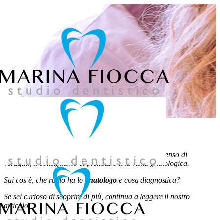
039 957858
Se soffri di frequenti mal di testa, dolori cervicali e senso di
vertigini, ti consigliamo di prenotare una visita gnatologica.
Sai cos’è, che ruolo ha lo
gnatologo
e cosa diagnostica?
Se sei curioso di scoprire di più, continua a leggere il nostro
articolo.