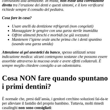
convulsioni alla dentizione. In realtà,
non esiste una correlazione
diretta
tra l’eruzione dei denti e questi sintomi, e il loro verificarsi
richiede sempre il consulto del pediatra.
Cosa fare in casa?
Usare anelli da dentizione refrigerati (non congelati)
Massaggiare le gengive con una garza sterile inumidita
Offrire alimenti freschi e morbidi (se già svezzato)
Mantenere l’igiene orale anche prima che i denti spuntino
(usando una garza umida)
Attenzione ai gel anestetici da banco
, spesso utilizzati senza
indicazione medica: alcuni contengono sostanze che possono essere
assorbite attraverso la mucosa orale e avere effetti collaterali. È
sempre meglio chiedere consiglio a un odontoiatra.
Cosa NON fare quando spuntano
i primi dentini?
È normale che, presi dall’ansia, i genitori cerchino soluzioni fai-da-te
per alleviare il fastidio del proprio bambino. Tuttavia, molti rimedi
casalinghi
non sono consigliati
: