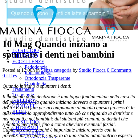
10 Mag
Quando iniziano a
LO STUDIO
spuntare i denti nei bambini
CHI SIAMO
ECCELLENZE
Pedodonzia
Posted at 12:00h
in
Senza categoria
by
Studio Fiocca
0 Comments
Implantologia
0
Likes
Ortodonzia Trasparente
Gnatologia
Quando iniziano a spuntare i denti:
Trattamenti
Tecnologie
Il momento della dentizione è una tappa fondamentale nella crescita
GALLERY
dei più piccoli. Ma quando iniziano davvero a spuntare i primi
CONTATTI
denti? E cosa fare per accompagnare al meglio questo processo? In
BLOG
questo articolo approfondiremo tutto ciò che riguarda la dentizione
nei neonati e nei bambini: dai sintomi più comuni, ai dentini che
LO STUDIO
spuntano per primi, fino a come alleviare eventuali fastidi.
CHI SIAMO
Capiremo anche perché è importante iniziare presto con la
ECCELLENZE
prevenzione e come il supporto di uno studio odontoiatrico esperto