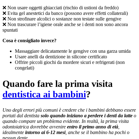
❌ Non usare oggetti ghiacciati (rischio di ustioni da freddo)
❌ Evita gel anestetici da banco (possono avere effetti collaterali)
❌ Non strofinare alcolici o sostanze non testate sulle gengive
❌ Non trascurare l’igiene orale anche se i denti non sono ancora
spuntati
Cosa è consigliato invece?
Massaggiare delicatamente le gengive con una garza umida
Usare anelli da dentizione in silicone certificato
Offrire piccoli giochi da mordere sicuri e refrigerati (non
congelati)
Quando fare la prima visita
dentistica ai bambini
?
Uno degli errori più comuni è credere che i bambini debbano essere
portati dal dentista
solo quando iniziano a perdere i denti da latte
o
quando compare un problema evidente. In realtà, la prima visita
odontoiatrica dovrebbe avvenire
entro il primo anno di età
,
idealmente
intorno ai 6-12 mesi
, anche se il bambino ha pochi o
nessun dente.