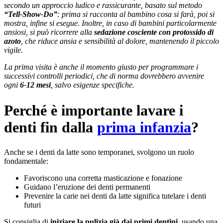
secondo un approccio ludico e rassicurante, basato sul metodo
“Tell-Show-Do”
: prima si racconta al bambino cosa si farà, poi si
mostra, infine si esegue. Inoltre, in caso di bambini particolarmente
ansiosi, si può ricorrere alla
sedazione cosciente con protossido di
azoto
, che riduce ansia e sensibilità al dolore, mantenendo il piccolo
vigile.
La prima visita è anche il momento giusto per programmare i
successivi controlli periodici, che di norma dovrebbero avvenire
ogni
6-12 mesi
, salvo esigenze specifiche.
Perché è importante lavare i
denti fin dalla
prima infanzia
?
Anche se i denti da latte sono temporanei, svolgono un ruolo
fondamentale:
Favoriscono una corretta masticazione e fonazione
Guidano l’eruzione dei denti permanenti
Prevenire la carie nei denti da latte significa tutelare i denti
futuri
Si consiglia di
iniziare la pulizia già dai primi dentini
, usando una