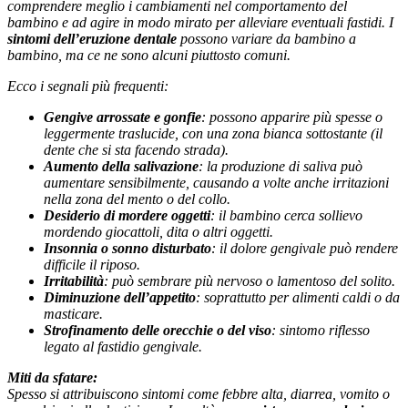
comprendere meglio i cambiamenti nel comportamento del
bambino e ad agire in modo mirato per alleviare eventuali fastidi. I
sintomi dell’eruzione dentale
possono variare da bambino a
bambino, ma ce ne sono alcuni piuttosto comuni.
Ecco i segnali più frequenti:
Gengive arrossate e gonfie
: possono apparire più spesse o
leggermente traslucide, con una zona bianca sottostante (il
dente che si sta facendo strada).
Aumento della salivazione
: la produzione di saliva può
aumentare sensibilmente, causando a volte anche irritazioni
nella zona del mento o del collo.
Desiderio di mordere oggetti
: il bambino cerca sollievo
mordendo giocattoli, dita o altri oggetti.
Insonnia o sonno disturbato
: il dolore gengivale può rendere
difficile il riposo.
Irritabilità
: può sembrare più nervoso o lamentoso del solito.
Diminuzione dell’appetito
: soprattutto per alimenti caldi o da
masticare.
Strofinamento delle orecchie o del viso
: sintomo riflesso
legato al fastidio gengivale.
Miti da sfatare:
Spesso si attribuiscono sintomi come febbre alta, diarrea, vomito o