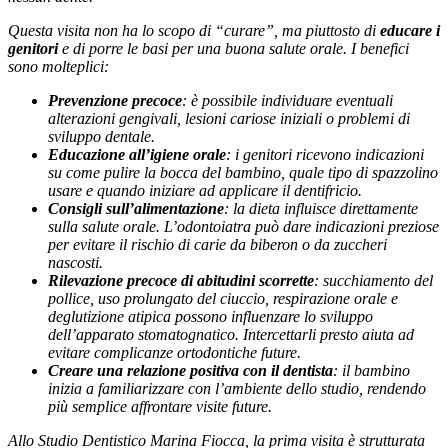
Questa visita non ha lo scopo di “curare”, ma piuttosto di
educare i
genitori
e di porre le basi per una buona salute orale. I benefici
sono molteplici:
Prevenzione precoce
: è possibile individuare eventuali
alterazioni gengivali, lesioni cariose iniziali o problemi di
sviluppo dentale.
Educazione all’igiene orale
: i genitori ricevono indicazioni
su come pulire la bocca del bambino, quale tipo di spazzolino
usare e quando iniziare ad applicare il dentifricio.
Consigli sull’alimentazione
: la dieta influisce direttamente
sulla salute orale. L’odontoiatra può dare indicazioni preziose
per evitare il rischio di carie da biberon o da zuccheri
nascosti.
Rilevazione precoce di abitudini scorrette
: succhiamento del
pollice, uso prolungato del ciuccio, respirazione orale e
deglutizione atipica possono influenzare lo sviluppo
dell’apparato stomatognatico. Intercettarli presto aiuta ad
evitare complicanze ortodontiche future.
Creare una relazione positiva con il dentista
: il bambino
inizia a familiarizzare con l’ambiente dello studio, rendendo
più semplice affrontare visite future.
Allo Studio Dentistico Marina Fiocca, la prima visita è strutturata