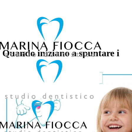
039 957858
Quando iniziano a spuntare i
denti nei bambini