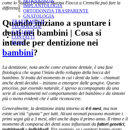
PEDODONZIA
come lo Studio Dentistico Marina Fiocca a Cremella può fare la
IMPLANTOLOGIA
differenza.
ORTODONZIA TRASPARENTE
GNATOLOGIA
Quando iniziano a spuntare i
TRATTAMENTI
TECNOLOGIE
denti nei bambini | Cosa si
GALLERY
CONTATTI
intende per dentizione nei
BLOG
bambini
?
La dentizione, nota anche come eruzione dentale, è una fase
fisiologica che segna l’inizio dello sviluppo della bocca del
bambino. Si tratta del momento in cui i denti da latte – chiamati
anche denti decidui – iniziano a emergere dalle gengive. Questo
processo, pur essendo naturale, è spesso accompagnato da una
serie di cambiamenti nel comportamento del bambino e da sintomi
più o meno evidenti che è utile riconoscere.
Generalmente, la dentizione inizia intorno ai
4-6 mesi
, ma non
esiste un’età “giusta” per tutti. Alcuni neonati possono mostrare i
primi segni già a 3 mesi, altri anche dopo il primo anno. Il ritmo e il
momento di comparsa dei denti sono influenzati da
fattori genetici
,
nutrizionali
e
individuali
. Per esempio, se i genitori hanno avuto