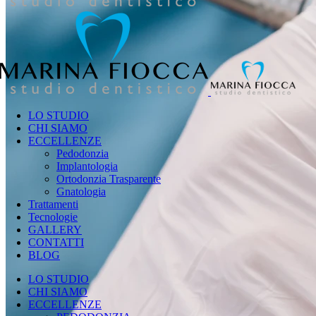
LO STUDIO
CHI SIAMO
ECCELLENZE
Pedodonzia
Implantologia
Ortodonzia Trasparente
Gnatologia
Trattamenti
Tecnologie
GALLERY
CONTATTI
BLOG
LO STUDIO
CHI SIAMO
ECCELLENZE