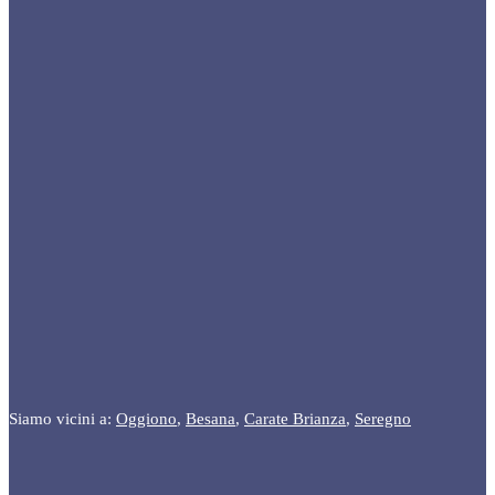
Siamo vicini a:
Oggiono
,
Besana
,
Carate Brianza
,
Seregno