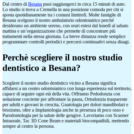
Dal centro di
Besana
puoi raggiungerci in circa 15 minuti di auto.
Lo studio si trova a Cremella in una posizione comoda per chi si
sposta quotidianamente tra i comuni limitrofi. Molte famiglie di
Besana scelgono il nostro ambulatorio odontoiatrico perché
desiderano un ambiente sereno, con orari estesi dal lunedì al sabato
mattina e un’organizzazione che permette di concentrare più
trattamenti nella stessa giornata. La breve distanza rende semplice
programmare controlli periodici e percorsi continuativi senza disagi.
Perchè scegliere il nostro studio
dentistico a Besana?
Scegliere il nostro studio dentistico vicino a Besana significa
affidarsi a un centro odontoiatrico con lunga esperienza sul territorio,
capace di seguire ogni età della vita. Offriamo Pedodonzia con
sedazione cosciente per affrontare la paura, Ortodonzia trasparente
per adulti e giovani in crescita, Gnatologia per dolori mandibolari e
bruxismo, oltre a Implantologia anche in presenza di poco osso e
Parodontologia per la salute delle gengive. Lavoriamo con Scanner
Intraorale, Tac 3D Cone Beam e materiali biocompatibili, mettendo
sempre al centro la persona.