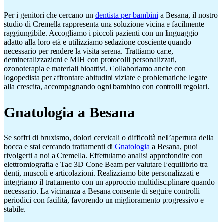
Per i genitori che cercano un
dentista per bambini
a Besana, il nostro
studio di Cremella rappresenta una soluzione vicina e facilmente
raggiungibile. Accogliamo i piccoli pazienti con un linguaggio
adatto alla loro età e utilizziamo sedazione cosciente quando
necessario per rendere la visita serena. Trattiamo carie,
demineralizzazioni e MIH con protocolli personalizzati,
ozonoterapia e materiali bioattivi. Collaboriamo anche con
logopedista per affrontare abitudini viziate e problematiche legate
alla crescita, accompagnando ogni bambino con controlli regolari.
Gnatologia a Besana
Se soffri di bruxismo, dolori cervicali o difficoltà nell’apertura della
bocca e stai cercando trattamenti di
Gnatologia
a Besana, puoi
rivolgerti a noi a Cremella. Effettuiamo analisi approfondite con
elettromiografia e Tac 3D Cone Beam per valutare l’equilibrio tra
denti, muscoli e articolazioni. Realizziamo bite personalizzati e
integriamo il trattamento con un approccio multidisciplinare quando
necessario. La vicinanza a Besana consente di seguire controlli
periodici con facilità, favorendo un miglioramento progressivo e
stabile.