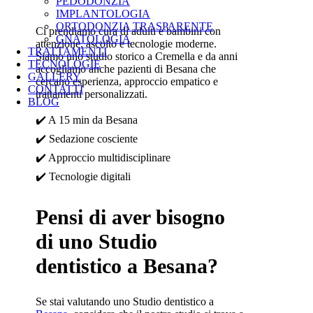
PEDODONZIA
IMPLANTOLOGIA
ORTODONZIA TRASPARENTE
Ci prendiamo cura di adulti e bambini con
GNATOLOGIA
attenzione, ascolto e tecnologie moderne.
TRATTAMENTI
Siamo uno studio storico a Cremella e da anni
TECNOLOGIE
accogliamo anche pazienti di Besana che
GALLERY
cercano esperienza, approccio empatico e
CONTATTI
trattamenti personalizzati.
BLOG
✔️
A 15 min da Besana
✔️
Sedazione cosciente
✔️
Approccio multidisciplinare
✔️
Tecnologie digitali
Pensi di aver bisogno
di uno Studio
dentistico a Besana?
Se stai valutando uno Studio dentistico a