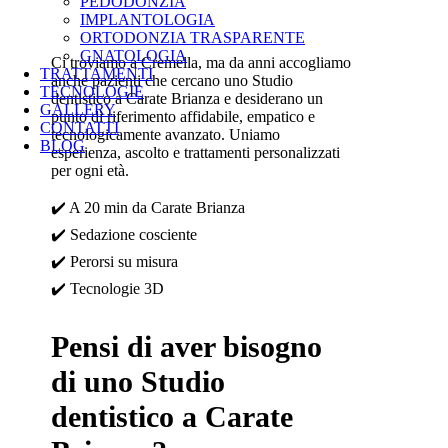
PEDODONZIA
IMPLANTOLOGIA
ORTODONZIA TRASPARENTE
GNATOLOGIA
Ci troviamo a Cremella, ma da anni accogliamo
TRATTAMENTI
anche pazienti che cercano uno Studio
TECNOLOGIE
dentistico a Carate Brianza e desiderano un
GALLERY
punto di riferimento affidabile, empatico e
CONTATTI
tecnologicamente avanzato. Uniamo
BLOG
esperienza, ascolto e trattamenti personalizzati
per ogni età.
✔️
A 20 min da Carate Brianza
✔️
Sedazione cosciente
✔️
Perorsi su misura
✔️
Tecnologie 3D
Pensi di aver bisogno
di uno Studio
dentistico a Carate