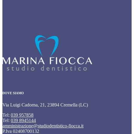
DOVE SIAMO
Via Luigi Cadorna, 21, 23894 Cremella (LC)
Tel:
039 957858
Tel:
039 8945144
amministrazione@studiodentistico-fiocca.it
P.Iva 02408700132