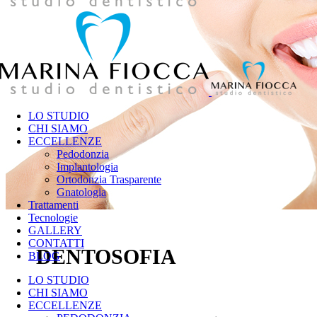
LO STUDIO
CHI SIAMO
ECCELLENZE
Pedodonzia
Implantologia
Ortodonzia Trasparente
Gnatologia
Trattamenti
Tecnologie
GALLERY
CONTATTI
DENTOSOFIA
BLOG
LO STUDIO
CHI SIAMO
ECCELLENZE