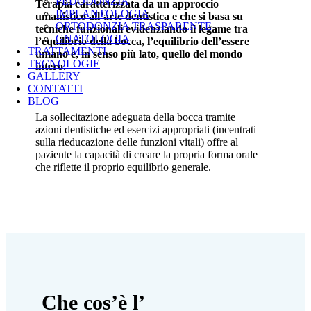
PEDODONZIA
Terapia caratterizzata da un approccio
IMPLANTOLOGIA
umanistico all’arte dentistica e che si basa su
ORTODONZIA TRASPARENTE
tecniche funzionali evidenziando il legame tra
GNATOLOGIA
l’equilibrio della bocca, l’equilibrio dell’essere
TRATTAMENTI
umano e, in senso più lato, quello del mondo
TECNOLOGIE
intero.
GALLERY
CONTATTI
BLOG
La sollecitazione adeguata della bocca tramite
azioni dentistiche ed esercizi appropriati (incentrati
sulla rieducazione delle funzioni vitali) offre al
paziente la capacità di creare la propria forma orale
che riflette il proprio equilibrio generale.
Che cos’è l’