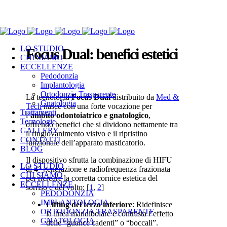
039 957858
LO STUDIO
Focus Dual: benefici estetici
CHI SIAMO
ECCELLENZE
Pedodonzia
Implantologia
Ortodonzia Trasparente
La tecnologia
Focus Dual
distribuito da
Med &
Gnatologia
Tech
nasce con una forte vocazione per
Trattamenti
l’
ambito odontoiatrico e gnatologico
,
Tecnologie
offrendo benefici che si dividono nettamente tra
GALLERY
il ringiovanimento visivo e il ripristino
CONTATTI
funzionale dell’apparato masticatorio.
BLOG
Il dispositivo sfrutta la combinazione di HIFU
LO STUDIO
di 4° generazione e radiofrequenza frazionata
CHI SIAMO
per ricreare la corretta cornice estetica del
ECCELLENZE
sorriso e del volto: [
1
,
2
]
PEDODONZIA
IMPLANTOLOGIA
Lifting del terzo inferiore
: Ridefinisce
ORTODONZIA TRASPARENTE
la linea mandibolare e contrasta l’effetto
GNATOLOGIA
delle “guance cadenti” o “boccali”.