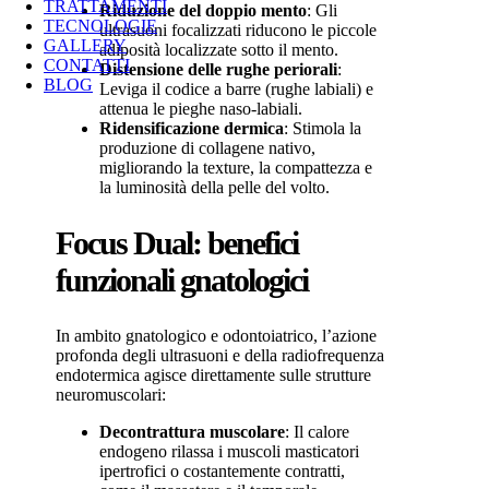
TRATTAMENTI
Riduzione del doppio mento
: Gli
TECNOLOGIE
ultrasuoni focalizzati riducono le piccole
GALLERY
adiposità localizzate sotto il mento.
CONTATTI
Distensione delle rughe periorali
:
BLOG
Leviga il codice a barre (rughe labiali) e
attenua le pieghe naso-labiali.
Ridensificazione dermica
: Stimola la
produzione di collagene nativo,
migliorando la texture, la compattezza e
la luminosità della pelle del volto.
Focus Dual: benefici
funzionali gnatologici
In ambito gnatologico e odontoiatrico, l’azione
profonda degli ultrasuoni e della radiofrequenza
endotermica agisce direttamente sulle strutture
neuromuscolari:
Decontrattura muscolare
: Il calore
endogeno rilassa i muscoli masticatori
ipertrofici o costantemente contratti,