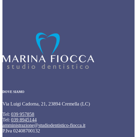
DOVE SIAMO
Via Luigi Cadorna, 21, 23894 Cremella (LC)
Tel:
039 957858
Tel:
039 8945144
amministrazione@studiodentistico-fiocca.it
P.Iva 02408700132