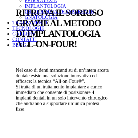
PEDODONZIA
IMPLANTOLOGIA
RITROVA IL SORRISO
ORTODONZIA TRASPARENTE
GNATOLOGIA
GRAZIE AL METODO
TRATTAMENTI
TECNOLOGIE
DI IMPLANTOLOGIA
GALLERY
CONTATTI
ALL-ON-FOUR!
BLOG
Nel caso di denti mancanti su di un’intera arcata
dentale esiste una soluzione innovativa ed
efficace: la tecnica “All-on-Four®”.
Si tratta di un trattamento implantare a carico
immediato che consente di posizionare 4
impianti dentali in un solo intervento chirurgico
che andranno a supportare un’unica protesi
fissa.