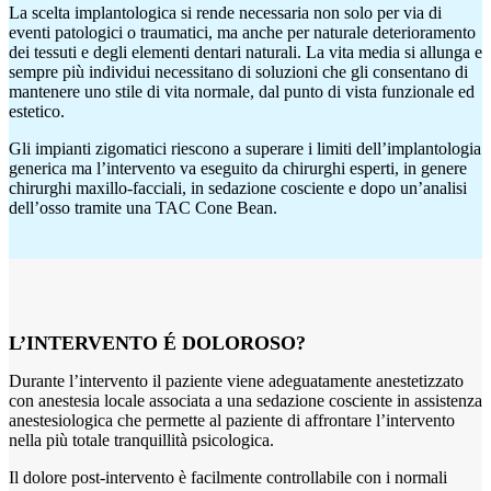
La scelta implantologica si rende necessaria non
solo per via di
eventi patologici o traumatici, ma
anche per naturale deterioramento
dei tessuti e
degli elementi dentari naturali.
La vita media si allunga e
sempre più individui
necessitano di soluzioni che gli consentano di
mantenere uno stile di vita normale, dal punto di
vista funzionale ed
estetico.
Gli impianti zigomatici riescono a superare i limiti
dell’implantologia
generica ma l’intervento v
a
eseguito da chirurghi esperti, in genere
chirurghi
maxillo-facciali, in sedazione cosciente e dopo
un’analisi
dell’osso tramite una TAC Cone Bean.
L’INTERVENTO
É DOLOROSO?
Durante l’intervento il paziente viene adeguatamente anestetizzato
con anestesia locale associata a una sedazione cosciente in assistenza
anestesiologica che permette al paziente di affrontare l’intervento
nella più totale tranquillità psicologica.
Il dolore post-intervento è facilmente controllabile con i normali