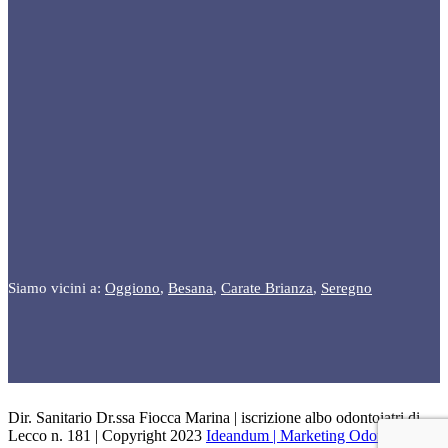
Siamo vicini a:
Oggiono
,
Besana
,
Carate Brianza
,
Seregno
Dir. Sanitario Dr.ssa Fiocca Marina | iscrizione albo odontoiatri di
Lecco n. 181 | Copyright 2023
Ideandum | Marketing Odontoiatrico