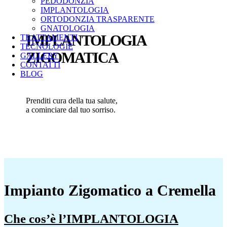
PEDODONZIA
IMPLANTOLOGIA
ORTODONZIA TRASPARENTE
GNATOLOGIA
IMPLANTOLOGIA
TRATTAMENTI
TECNOLOGIE
ZIGOMATICA
GALLERY
CONTATTI
BLOG
Prenditi cura della tua salute,
a cominciare dal tuo sorriso.
Impianto Zigomatico a Cremella
Che cos’è l’IMPLANTOLOGIA