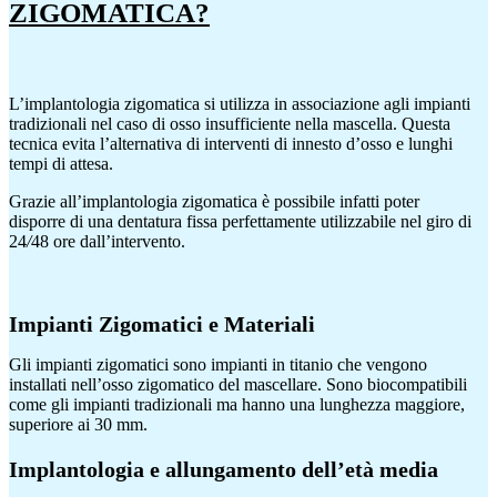
ZIGOMATICA?
L’implantologia zigomatica si utilizza in associa
zione agli impianti
tradizionali nel caso di osso
insufficiente nella mascella. Questa
tecnica
evita l’alternativa di interventi di innesto d’osso
e lunghi
tempi di attesa.
Grazie all’implantologia zigomatica è possibile
infatti
pot
er
disporre di u
na
dentatura fissa
perfettamente utilizzabile nel giro di
24
/
48 ore
dall’intervento.
Impianti Zigomatici e Materiali
Gli impianti zigomatici sono impianti in titanio
che vengono
installati nell’osso zigomatico del mascellare. Sono biocompatibili
come
gl
i
impianti tradizionali ma hanno una lunghezza
maggiore,
superiore ai 30 mm.
Implantologia e allungamento dell’età media