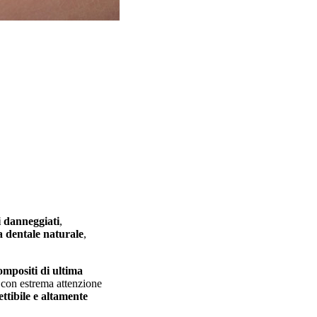
ti danneggiati
,
a dentale naturale
,
ompositi di ultima
o con estrema attenzione
ttibile e altamente