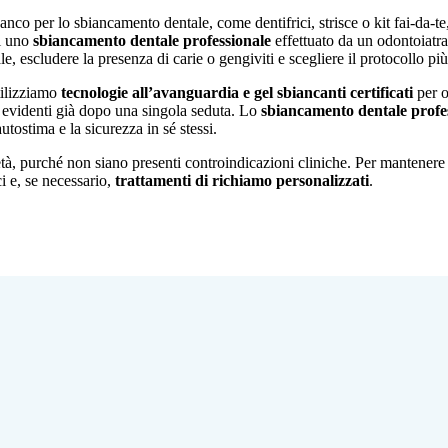
nco per lo sbiancamento dentale, come dentifrici, strisce o kit fai-da-te
i uno
sbiancamento dentale professionale
effettuato da un odontoiatra e
, escludere la presenza di carie o gengiviti e scegliere il protocollo più 
tilizziamo
tecnologie all’avanguardia e gel sbiancanti certificati
per o
ti evidenti già dopo una singola seduta. Lo
sbiancamento dentale profe
utostima e la sicurezza in sé stessi.
età, purché non siano presenti controindicazioni cliniche. Per mantenere 
ci e, se necessario,
trattamenti di richiamo personalizzati
.