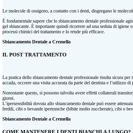
Le molecole di ossigeno, a contatto con i denti, disgregano le molecol
È fondamentale sapere che lo sbiancamento dentale professionale agisce so
gel sbiancante. È importante quindi ricorrere ad una seduta di igiene o
processi chimici del trattamento e lo rende più efficace.
Sbiancamento Dentale a Cremella
IL POST TRATTAMENTO
La pratica dello sbiancamento dentale professionale risulta sicura per i
accada, occorre una visita accurata da parte del dentista e l’utilizzo di p
Nonostante questo, si possono talvolta avere effetti collaterali transitori
giorni.
L’ipersensibilità dovuta allo sbiancamento dentale può essere attenuata 
freddi, cibi o bevande ipertoniche (bibite molto zuccherate), cibi o bev
Sbiancamento Dentale a Cremella
COME MANTENERE I DENTI BIANCHI A LUNGO?