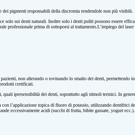
e dei pigmenti responsabili della discromia rendendole non più visibili.
lo sui denti naturali. Inoltre solo i denti puliti possono essere efficacem
rale professionale prima di sottoporsi al trattamento.L’impiego del laser 
 pazienti, non alterando o rovinando lo smalto dei denti, permettendo inol
rodotti certificati.
, quali ipersensibilità dei denti, soprattutto agli stimoli termici. In gener
con l’applicazione topica di fluoro di potassio, utilizzando dentifrici d
ande eccessivamente acidi (succhi di frutta, bibite gassate, yogurt ecc.).