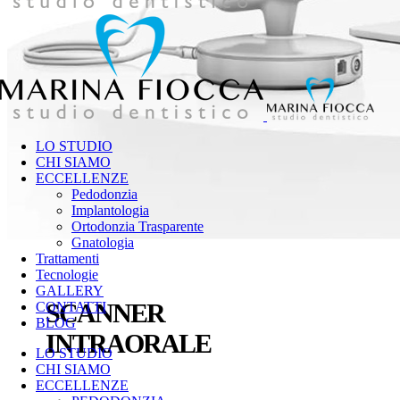
LO STUDIO
CHI SIAMO
ECCELLENZE
Pedodonzia
Implantologia
Ortodonzia Trasparente
Gnatologia
Trattamenti
Tecnologie
GALLERY
SCANNER
CONTATTI
BLOG
INTRAORALE
LO STUDIO
CHI SIAMO
ECCELLENZE