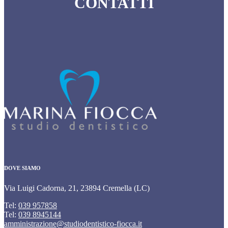
CONTATTI
DOVE SIAMO
Via Luigi Cadorna, 21, 23894 Cremella (LC)
Tel:
039 957858
Tel:
039 8945144
amministrazione@studiodentistico-fiocca.it