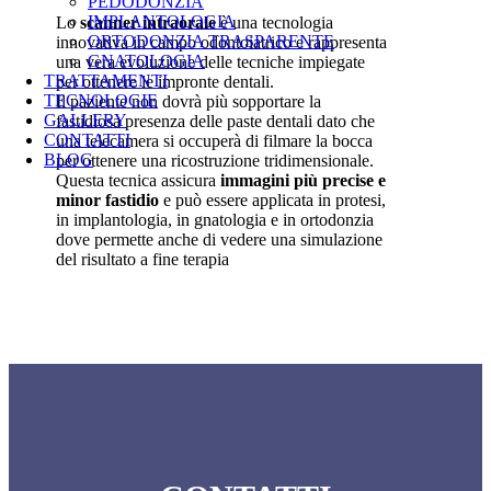
PEDODONZIA
IMPLANTOLOGIA
Lo
scanner intraorale
è una tecnologia
ORTODONZIA TRASPARENTE
innovativa in campo odontoiatrico e rappresenta
GNATOLOGIA
una vera evoluzione delle tecniche impiegate
TRATTAMENTI
per ottenere le impronte dentali.
TECNOLOGIE
Il paziente non dovrà più sopportare la
GALLERY
fastidiosa presenza delle paste dentali dato che
CONTATTI
una telecamera si occuperà di filmare la bocca
BLOG
per ottenere una ricostruzione tridimensionale.
Questa tecnica assicura
immagini più precise e
minor fastidio
e può essere applicata in protesi,
in implantologia, in gnatologia e in ortodonzia
dove permette anche di vedere una simulazione
del risultato a fine terapia