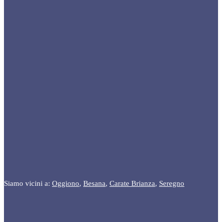
Siamo vicini a:
Oggiono
,
Besana
,
Carate Brianza
,
Seregno