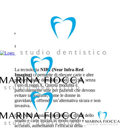
039 957858
Tecnologia NIRI: diagnosi
delle carie senza radiografie
La tecnologia
NIRI (Near Infra-Red
Imaging)
ci permette di rilevare carie e altre
problematiche dentali in modo preciso, senza
l’uso di raggi X. Questa modalità è
particolarmente utile per pazienti che devono
evitare radiografie, come le donne in
gravidanza, offrendo un’alternativa sicura e non
invasiva.
Con NIRI possiamo individuare difetti dello
smalto e carie iniziali in modo rapido e
accurato, aumentando l’efficacia della